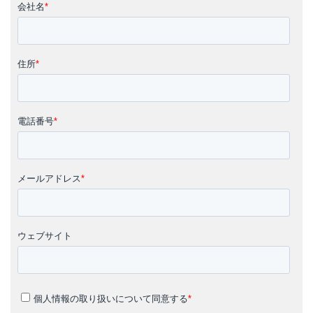
氏名、ID情報
勤務先、所属、職種情報
支払情報のうち、個人情報に該当する情報
商品購入履歴
保守履歴
住所、電話番号、メールアドレスおよびその他連絡先情報
上記以外に当社サービス、システム、Webサイトをご利用頂い
た際の利用情報や機械情報を取得する場合があります。詳細に
ついては本プライバシーポリシー6章をご参照ください。
また、個人番号および個人番号を含む特定個人情報の利用目的
については、本プライバシーポリシー4章をご参照ください。
(3)個人情報の管理
当社は、お客様からご提供いただいた情報の管理について、以
下を徹底します。
情報の正確性の確保 お客様からご提供いただいた情報について
は、常に正確かつ最新の情報となるよう努めます。
安全管理措置 当社は、組織的な個人情報の管理については、社
内規定による厳重に取扱い方法を規定し、 それに基づいた取扱
いを徹底しています。
従業者の監督 当社は、当社の規程に基づき、個人情報取扱い規
程の厳格な運用を徹底しています。
委託先の監督 個人情報の取扱いを外部に委託する場合には、当
社の規程に基づき、用件を満たした委託 先にのみ委託を行い、
適切な管理を行います。