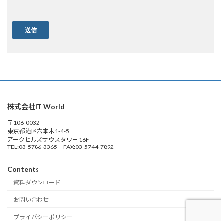
保存期間と廃棄 お客様からご提供いただいた情報については、
保存期間を設定し、保存期間終了後は廃棄し ます。また、保存
期間内であっても、不要となった場合にはすみやかに廃棄しま
す。
(4)取得した個人情報の取り扱い
お預かりした個人情報は以下を含めた目的において、利用させ
ていただく場合がございます。尚、当社が個人情報の取得を意
図し、ご本人から書面やWebを通じて直接提供いただく場合、
個人情報の利用目的を明示させていただきます。ただし、提供
時の状況から利用目的が明らかな場合は、利用目的の明示を省
株式会社IT World
略させていただくことがあります。
＜利用目的＞
〒106-0032
・資料請求に対応するため
東京都港区六本木1-4-5
アークヒルズサウスタワー 16F
・商品、サービスに関する情報の提供及びご提案
TEL:03-5786-3365 FAX:03-5744-7892
・商品、サービスの提供（仕入れ先への連絡を含む）
（5）個人
情報提出の任意性
当社が要求する個人情報を提供するか否かは
任意ですが、ご提供頂けない場合は上記利用目的における業務
Contents
に支障が生じる恐れがあります。
資料ダウンロード
４．個人情報の第三者への提供
お問い合わせ
当社は、利用目的の達成のために必要な範囲内において、個人
データの取り扱いに関する業務の全部又は一部を委託すること
プライバシーポリシー
に伴う、業務委託先、サプライヤー様、代理店等のビジネスパ