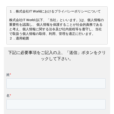
１．株式会社IT Worldにおけるプライバシーポリシーについて
株式会社IT World (以下、「当社」といいます。)は、個人情報の
重要性を認識し、 個人情報を保護することが社会的責務である
と考え、個人情報に関する法令及び社内規程等を遵守し、当社
で取扱う個人情報の取得、利用、管理を適正に行います。
２．適用範囲
本プライバシーポリシーは、当社が行う各種サービスにおい
て、お客様の個人情報もしくはそれに準ずる情報を取り扱う際
下記に必要事項をご記入の上、「送信」ボタンをクリ
に、当社が遵守する方針を示したものです。
ックして下さい。
３．個人情報の取得と取り扱いについて
(1)個人情報の取得方法
当社は、当社のサービス、システム、Webサイトを通じて、ま
たは各地域の代理店等の第三者を介して、個人情報を取得いた
します。また当社が個人情報を取得させていただく場合は、遵
法精神に基づき適正な手段で行います。
(2)取り扱う個人情報
当社が取り扱う個人情報には、以下のものを含みます。